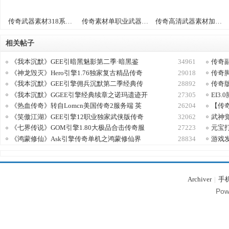
传奇武器素材318系列-w001
传奇素材单职业武器+衣服素材325系D016款
传奇高清武器素材加特效TX17
相关帖子
《我本沉默》GEE引暗黑魅影第二季·暗黑鉴
34961
传奇
《神龙毁灭》Hero引擎1.76独家复古精品传奇
29018
传奇
G
《我本沉默》GEE引擎佣兵沉默第二季经典传
28892
传奇
《我本沉默》GGEE引擎经典续章之诺玛遗迹开
27305
EI3
《热血传奇》转自Lomcn美国传奇2服务端 英
26204
【传
《笑傲江湖》GEE引擎12职业独家武侠版传奇
32062
武神
《七界传说》GOM引擎1.80大极品合击传奇服
27223
元宝
《鸿蒙修仙》Ask引擎传奇单机之鸿蒙修仙界
28834
游戏发
Archiver
|
手
M
Pow