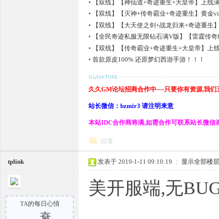
•
【双线】【神仙道+奇迹重生+大皇帝】上线满V 
•
【双线】【灭神+传奇霸业+奇迹重生】黄金vip
•
【双线】【大天使之剑+战龙归来+奇迹重生】上线送
万
•
【全民奇迹私服无限钻石满V版】【雷霆传奇h5
•
【双线】【传奇霸业+奇迹重生+大皇帝】上线VIP
•
首款原皮100% 还原梦幻西游手游！！！
奇
久久GM论坛招商合作中----只要你有资源,我
站长微信：bzmir3 请注明来意
本站IDC合作商将满,如需合作可联系站长微信
回复
tplink
发表于 2019-1-11 09:10:19
|
显示全部楼
一
美开服端,无BU
TA的每日心情
衰