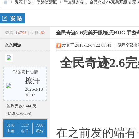
资源中心
手游资源区
手游服务端
全民奇迹2.6完美开服端,无BU
传
»
›
›
›
全民奇迹2.6完美开服端,无BUG 手
查看:
14793
|
回复:
62
久久网游
发表于 2018-12-14 22:03:48
|
显示全部楼
全民奇迹2.6
TA的每日心情
擦汗
2026-3-18
奇
20:02
签到天数: 344 天
[LV.8]GM·Lv8
3140
3317
7006
在之前发的端有
主题
帖子
积分