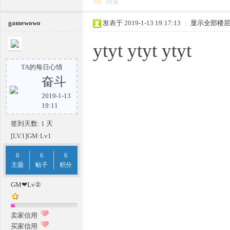
回复
gamewowo
发表于 2019-1-13 19:17:13
|
显示全部楼
传
ytyt ytyt ytyt
TA的每日心情
奋斗
2019-1-13
19:11
签到天数: 1 天
奇
[LV.1]GM·Lv1
0
6
6
主题
帖子
积分
GM❤Lv②
卖家信用
买家信用