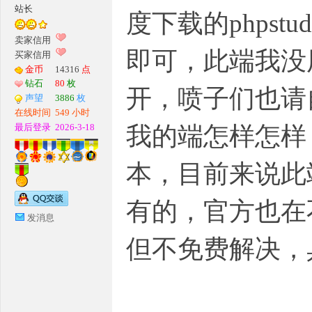
站长
度下载的phpst
G
卖家信用
即可，此端我没
买家信用
金币
14316
点
钻石
80
枚
开，喷子们也请
声望
3886
枚
在线时间
549 小时
最后登录
2026-3-18
我的端怎样怎样
本，目前来说此端
M
有的，官方也在
发消息
但不免费解决，
论