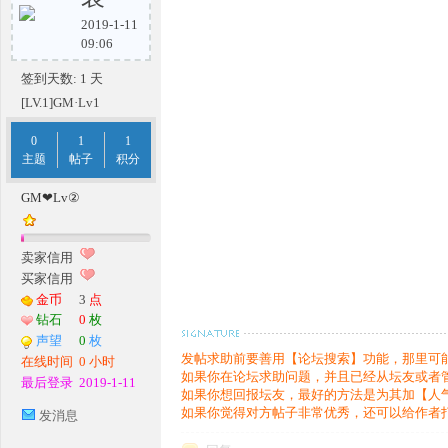
2019-1-11
09:06
签到天数: 1 天
条
[LV.1]GM·Lv1
0
1
1
主题
帖子
积分
GM❤Lv②
卖家信用
买家信用
金币
3
点
龙,
钻石
0
枚
声望
0
枚
发帖求助前要善用【论坛搜索】功能，那里可
在线时间
0 小时
如果你在论坛求助问题，并且已经从坛友或者
最后登录
2019-1-11
如果你想回报坛友，最好的方法是为其加【人
如果你觉得对方帖子非常优秀，还可以给作者
发消息