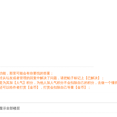
功能，那里可能会有你要找的答案；
经从坛友或者管理的回复中解决了问题，请把帖子标记上【已解决】；
是为其加【人气】积分，为他人加人气积分不会扣除自己的积分，去做一个懂
还可以给作者打赏【金币】，打赏会扣除自己等量【金币】；
显示全部楼层