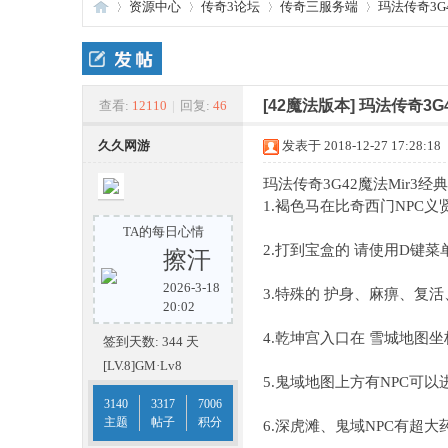
资源中心
传奇3论坛
传奇三服务端
玛法传奇3G
传
»
›
›
›
[42魔法版本]
玛法传奇3G
查看:
12110
|
回复:
46
久久网游
发表于 2018-12-27 17:28:18
玛法传奇3G42魔法Mir3
1.褐色马在比奇西门NPC义贤
TA的每日心情
2.打到宝盒的 请使用D键
擦汗
2026-3-18
奇
3.特殊的 护身、麻痹、复
20:02
4.乾坤宫入口在 雪城地图坐
签到天数: 344 天
[LV.8]GM·Lv8
5.鬼域地图上方有NPC可以
3140
3317
7006
主题
帖子
积分
6.深虎滩、鬼域NPC有超