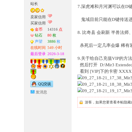
站长
7.深虎滩和月河渊可以在D
G
卖家信用
鬼域目前只能在D键传送
买家信用
金币
14316
点
8. 比奇县 会刷新 半兽
钻石
80
枚
声望
3886
枚
杀死后一定几率会爆 稀有
在线时间
549 小时
最后登录
2026-3-18
9.关于给自己充值VIP的
然后打开 D:\Mir3 Extende
看到 [VIP]下的卡密 X
M
发消息
游客，如果您要查看本帖隐藏
论