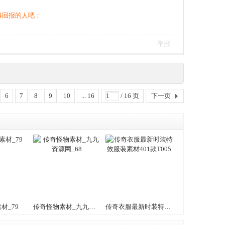
得回报的人吧；
举报
6
7
8
9
10
... 16
/ 16 页
下一页
材_79
传奇怪物素材_九九资源网_68
传奇衣服最新时装特效服装素材401款T005