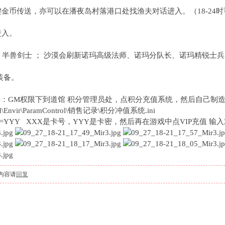
键金币传送，亦可以在潘夜岛村落港口处找渔夫对话进入。（18-2
进入。
法师、半兽剑士 ； 沙漠会刷新诺玛高级法师、诺玛分队长、诺玛精锐士兵
装备。
方法：GM权限下到道馆 积分管理员处，点积分充值系统，然后自己制
d\Envir\ParamControl\销售记录\积分冲值系统.ini
XXX=YYY XXX是卡号，YYY是卡密，然后再在游戏中点VIP充值 
内容请
回复