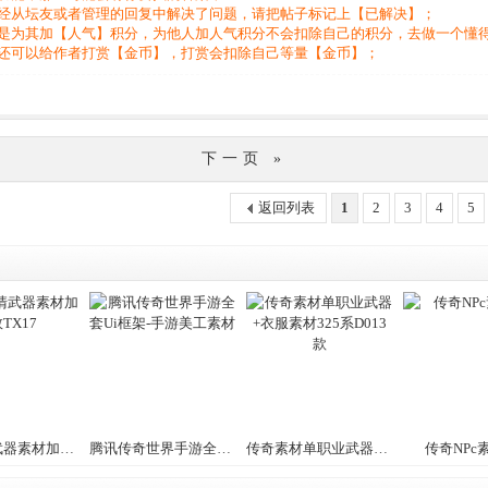
经从坛友或者管理的回复中解决了问题，请把帖子标记上【已解决】；
是为其加【人气】积分，为他人加人气积分不会扣除自己的积分，去做一个懂
还可以给作者打赏【金币】，打赏会扣除自己等量【金币】；
下一页 »
返回列表
1
2
3
4
5
传奇高清武器素材加特效TX17
腾讯传奇世界手游全套Ui框架-手游美工素材
传奇素材单职业武器+衣服素材325系D013款
传奇NPc素