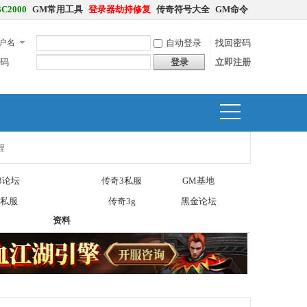
C2000
GM常用工具
登录器劫持修复
传奇符号大全
GM命令
户名
自动登录
找回密码
码
登录
立即注册
捷导
航
程
3论坛
传奇3私服
GM基地
私服
传奇3g
黑金论坛
资料