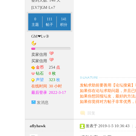
签到天数: 148 天
[LV.7]GM·Lv7
0
111
141
主题
帖子
积分
条
GM❤Lv③
卖家信用
买家信用
金币
254
点
钻石
0
枚
声望
323
枚
发帖求助前要善用【论坛搜索】
在线时间
30 小时
如果你在论坛求助问题，并且已
龙,
最后登录
2022-3-17
如果你想回报坛友，最好的方法
如果你觉得对方帖子非常优秀，
发消息
回复
aflyhawk
发表于 2019-1-5 10:36:43
|