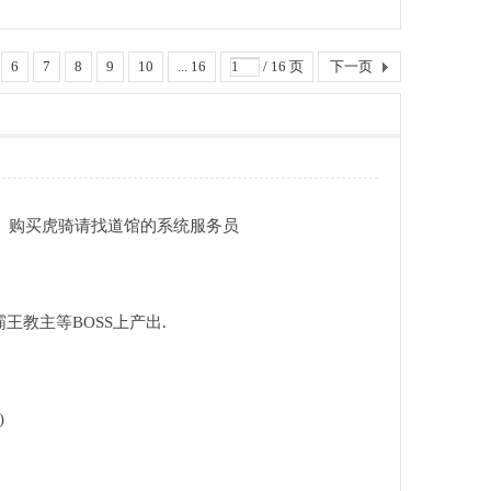
6
7
8
9
10
... 16
/ 16 页
下一页
高级马匹。购买虎骑请找道馆的系统服务员
王教主等BOSS上产出.
)