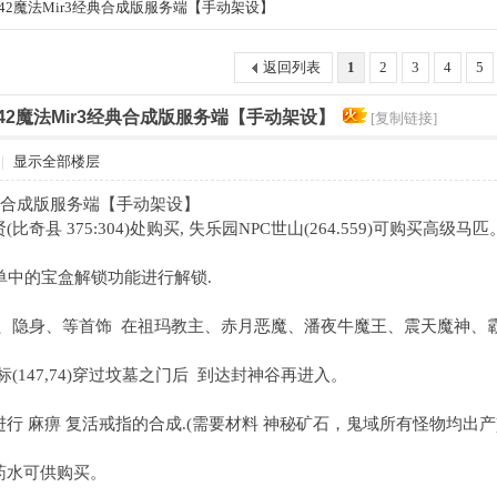
42魔法Mir3经典合成版服务端【手动架设】
返回列表
1
2
3
4
5
42魔法Mir3经典合成版服务端【手动架设】
[复制链接]
|
显示全部楼层
经典合成版服务端【手动架设】
(比奇县 375:304)处购买, 失乐园NPC世山(264.559)可购买
菜单中的宝盒解锁功能进行解锁.
活、隐身、等首饰 在祖玛教主、赤月恶魔、潘夜牛魔王、震天魔神、霸
标(147,74)穿过坟墓之门后 到达封神谷再进入。
进行 麻痹 复活戒指的合成.(需要材料 神秘矿石，鬼域所有怪物均出产
大药水可供购买。