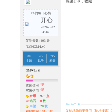
感谢分享，收藏
传
TA的每日心情
开心
2026-5-22
04:34
签到天数: 493 天
[LV.9]GM·Lv9
89
525
745
主题
帖子
积分
奇
GM❤Lv④
卖家信用
买家信用
金币
973
点
钻石
0
枚
声望
20
枚
发帖求助前要善用【论坛搜索】
在线时间
131 小时