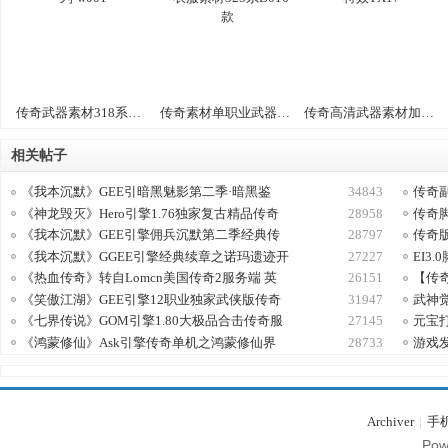
传奇武器素材318系列-w001
传奇素材单职业武器+衣服素材325系D016款
传奇高清武器素材加特效TX17
相关帖子
《我本沉默》GEE引暗黑魅影第二季·暗黑鉴
34843
传奇
《神龙毁灭》Hero引擎1.76独家复古精品传奇
28958
传奇
《我本沉默》GEE引擎佣兵沉默第二季经典传
28797
传奇
《我本沉默》GGEE引擎经典续章之诺玛遗迹开
27227
EI3
《热血传奇》转自Lomcn美国传奇2服务端 英
26151
【传
《笑傲江湖》GEE引擎12职业独家武侠版传奇
31947
武神
《七界传说》GOM引擎1.80大极品合击传奇服
27145
元宝
《鸿蒙修仙》Ask引擎传奇单机之鸿蒙修仙界
28733
游戏发
Archiver
|
手
Pow