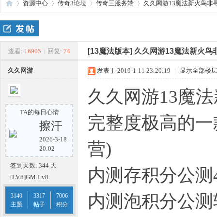
资源中心
传奇3论坛
传奇三服务端
久久网游13魔法新火鸟非
传
»
›
›
›
[13魔法版本]
久久网游13魔法新火鸟
查看:
16905
|
回复:
74
久久网游
发表于 2019-1-11 23:20:19
|
显示全部楼
久久网游13魔
TA的每日心情
完整度极高的一款
擦汗
2026-3-18
奇
营)
20:02
签到天数: 344 天
内测存积分公测
[LV.8]GM·Lv8
内测泡积分公测
3140
3317
7006
主题
帖子
积分