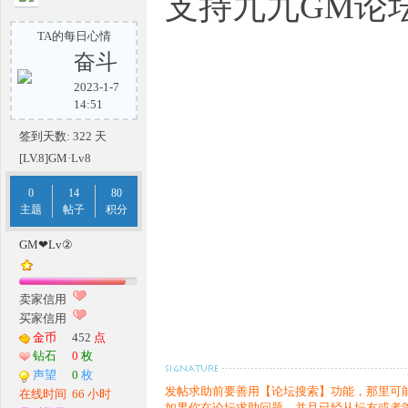
支持九九GM论坛
TA的每日心情
传
奋斗
2023-1-7
14:51
签到天数: 322 天
[LV.8]GM·Lv8
0
14
80
主题
帖子
积分
奇
GM❤Lv②
卖家信用
买家信用
金币
452
点
钻石
0
枚
声望
0
枚
发帖求助前要善用【论坛搜索】功能，那里可
在线时间
66 小时
如果你在论坛求助问题，并且已经从坛友或者