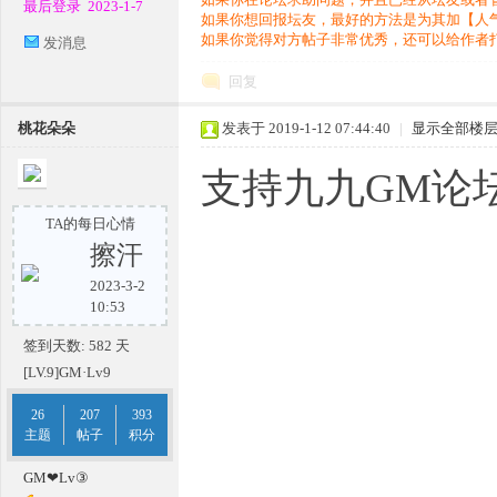
最后登录
2023-1-7
单
如果你想回报坛友，最好的方法是为其加【人
如果你觉得对方帖子非常优秀，还可以给作者
发消息
回复
桃花朵朵
发表于 2019-1-12 07:44:40
|
显示全部楼
支持九九GM论坛
TA的每日心情
机
擦汗
2023-3-2
10:53
签到天数: 582 天
[LV.9]GM·Lv9
26
207
393
主题
帖子
积分
版
GM❤Lv③