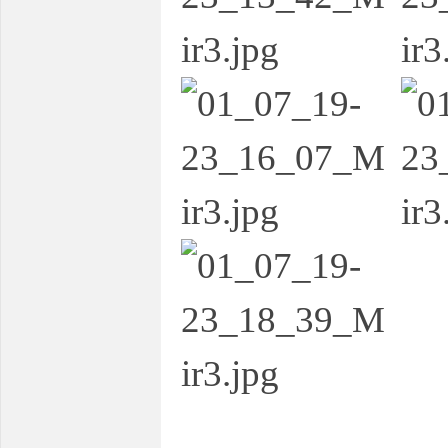
服
务
端,