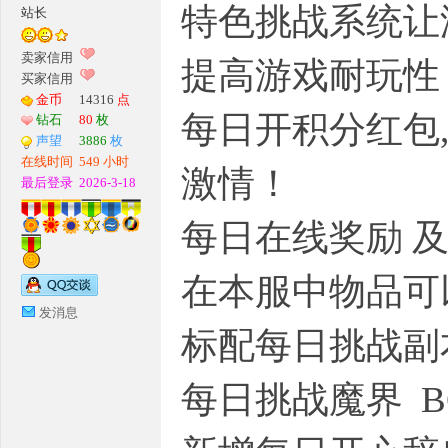
特色挑战系统让
站长
G
卖家信用
提高游戏耐玩性
买家信用
金币
14316
点
每日开积分红包
钻石
80
枚
声望
3886
枚
在线时间
549 小时
激情！
最后登录
2026-3-18
每日在线奖励 
M
在本服中物品可
发消息
标配每日挑战副
每日挑战魔界 B
论