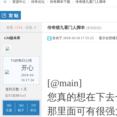
资源中心
传奇论坛
传奇脚本下载
传奇猪九看门人脚本
传
»
›
›
›
传奇猪九看门人脚本
查看:
1554
|
回复:
0
[复制链接]
GM版本库
发表于 2018-10-16 17:55:25
|
显示全部楼
TA的每日心情
开心
2018-10-
奇
[@main]
16 17:24
签到天数: 1 天
您真的想在下去
[LV.1]GM·Lv1
360
364
370
那里面可有很强
主题
帖子
积分