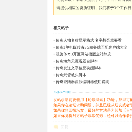
请提供相应的资质证明，我们将于3个工作日
相关帖子
条
•
传奇人物名称显示格式 名字想亮就要看
•
传奇3单机版传奇3G服务端匹配客户端大全
•
凯旋传奇3开区网站模版全站静态
•
传奇海角天涯观景台脚本
•
传奇发送文字信息功能脚本
•
传奇武管教头脚本
•
传奇登陆器皮肤编辑器使用说明
龙,
发帖求助前要善用【论坛搜索】功能，那里可
如果你在论坛求助问题，并且已经从坛友或者
如果你想回报坛友，最好的方法是为其加【人
如果你觉得对方帖子非常优秀，还可以给作者
回复