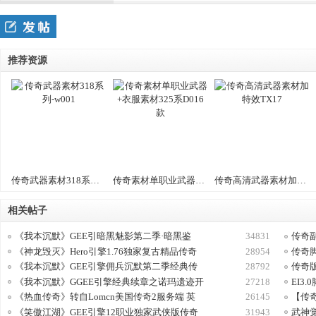
传
推荐资源
奇
传奇武器素材318系列-w001
传奇素材单职业武器+衣服素材325系D016款
传奇高清武器素材加特效TX17
相关帖子
《我本沉默》GEE引暗黑魅影第二季·暗黑鉴
34831
传奇
《神龙毁灭》Hero引擎1.76独家复古精品传奇
28954
传奇
《我本沉默》GEE引擎佣兵沉默第二季经典传
28792
传奇
《我本沉默》GGEE引擎经典续章之诺玛遗迹开
27218
EI3
《热血传奇》转自Lomcn美国传奇2服务端 英
26145
【传
《笑傲江湖》GEE引擎12职业独家武侠版传奇
31943
武神