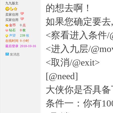
九九版主
的想去啊！
G
卖家信用
如果您确定要去
买家信用
金币
0
点
钻石
0
枚
<察看进入条件/@
声望
239
枚
在线时间
9 小时
<进入九层/@mov
最后登录
2018-10-16
发消息
<取消/@exit>
M
[@need]
大侠你是否具备
条件一：你有10
论