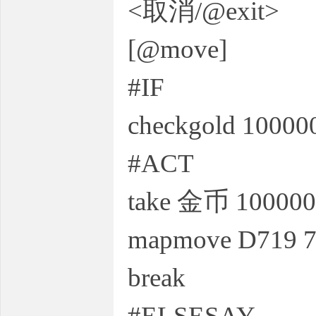
<取消/@exit>
[@move]
#IF
checkgold 10000
坛,
#ACT
take 金币 100000
mapmove D719 7
break
传
#ELSESAY