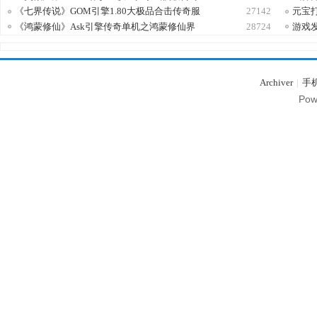
服
《七界传说》GOM引擎1.80大极品合击传奇服
27142
元宝
《鸿蒙修仙》Ask引擎传奇单机之鸿蒙修仙界
28724
游戏发
Archiver
|
手
Pow
务
端,