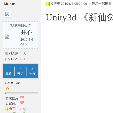
Melhor
发表于 2019-8-6 05:22:00
|
显示全部楼层
传
Unity3d 《
TA的每日心情
开心
2019-8-6
04:53
签到天数: 1 天
[LV.1]GM·Lv1
奇
0
3
3
主题
帖子
积分
GM❤Lv②
卖家信用
买家信用
金币
2
点