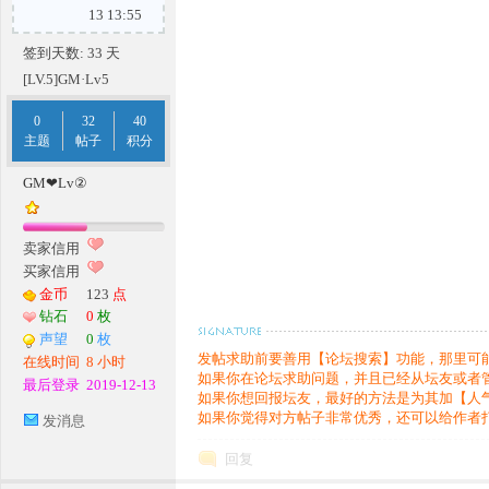
13 13:55
签到天数: 33 天
[LV.5]GM·Lv5
条
0
32
40
主题
帖子
积分
GM❤Lv②
卖家信用
买家信用
金币
123
点
钻石
0
枚
龙,
声望
0
枚
发帖求助前要善用【论坛搜索】功能，那里可
在线时间
8 小时
如果你在论坛求助问题，并且已经从坛友或者
最后登录
2019-12-13
如果你想回报坛友，最好的方法是为其加【人
如果你觉得对方帖子非常优秀，还可以给作者
发消息
回复