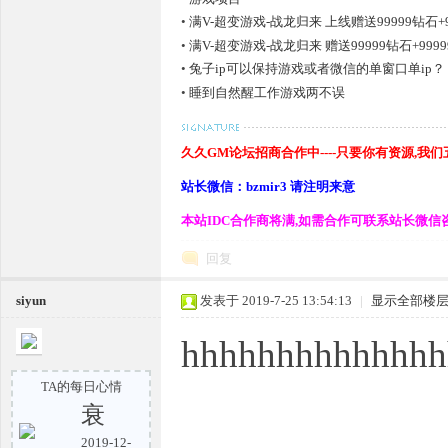
•
满V-超变游戏-战龙归来 上线赠送99999钻石+99
•
满V-超变游戏-战龙归来 赠送99999钻石+9999
•
兔子ip可以保持游戏或者微信的单窗口单ip？
•
睡到自然醒工作游戏两不误
奇
久久GM论坛招商合作中----只要你有资源,我
站长微信：bzmir3 请注明来意
本站IDC合作商将满,如需合作可联系站长微信
回复
siyun
发表于 2019-7-25 13:54:13
|
显示全部楼
hhhhhhhhhhhhhh
一
TA的每日心情
衰
2019-12-