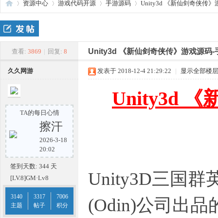
资源中心
游戏代码开源
手游源码
Unity3d 《新仙剑奇侠传
传
»
›
›
›
Unity3d 《新仙剑奇侠传》游戏源码
查看:
3869
|
回复:
8
久久网游
发表于 2018-12-4 21:29:22
|
显示全部楼
Unity3
TA的每日心情
擦汗
2026-3-18
奇
20:02
签到天数: 344 天
Unity3D三
[LV.8]GM·Lv8
3140
3317
7006
(Odin)公司
主题
帖子
积分