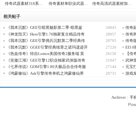
传奇武器素材318系列-w001
传奇素材单职业武器+衣服素材325系D016款
传奇高清武器素材加特效TX17
相关帖子
《我本沉默》GEE引暗黑魅影第二季·暗黑鉴
34843
传奇
《神龙毁灭》Hero引擎1.76独家复古精品传奇
28957
传奇
《我本沉默》GEE引擎佣兵沉默第二季经典传
28795
传奇
《我本沉默》GGEE引擎经典续章之诺玛遗迹开
27226
EI3
G
《热血传奇》转自Lomcn美国传奇2服务端 英
26150
【传
《笑傲江湖》GEE引擎12职业独家武侠版传奇
31947
武神
《七界传说》GOM引擎1.80大极品合击传奇服
27144
元宝
《鸿蒙修仙》Ask引擎传奇单机之鸿蒙修仙界
28731
游戏发
Archiver
|
手
Pow
M