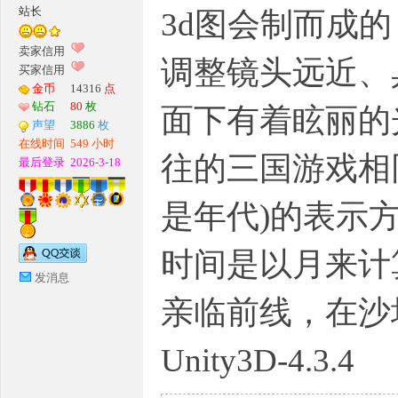
站长
3d图会制而成
G
卖家信用
调整镜头远近、
买家信用
金币
14316
点
钻石
80
枚
面下有着眩丽的
声望
3886
枚
在线时间
549 小时
往的三国游戏相
最后登录
2026-3-18
是年代)的表示
M
时间是以月来计
发消息
亲临前线，在沙
Unity3D-4.3.4
论