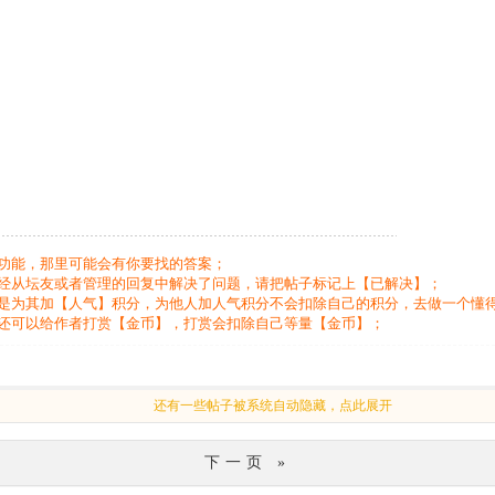
功能，那里可能会有你要找的答案；
经从坛友或者管理的回复中解决了问题，请把帖子标记上【已解决】；
是为其加【人气】积分，为他人加人气积分不会扣除自己的积分，去做一个懂
还可以给作者打赏【金币】，打赏会扣除自己等量【金币】；
还有一些帖子被系统自动隐藏，点此展开
下一页 »