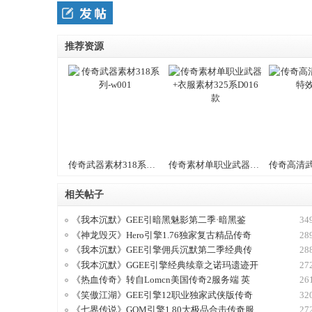
推荐资源
条
传奇武器素材318系列-w001
传奇素材单职业武器+衣服素材325系D016款
相关帖子
龙,
《我本沉默》GEE引暗黑魅影第二季·暗黑鉴
34
《神龙毁灭》Hero引擎1.76独家复古精品传奇
28
《我本沉默》GEE引擎佣兵沉默第二季经典传
28
《我本沉默》GGEE引擎经典续章之诺玛遗迹开
27
《热血传奇》转自Lomcn美国传奇2服务端 英
26
《笑傲江湖》GEE引擎12职业独家武侠版传奇
32
《七界传说》GOM引擎1.80大极品合击传奇服
27