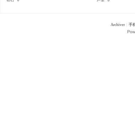
G
Archiver
|
手
Pow
M
论