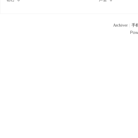
G
Archiver
|
手
Pow
M
论